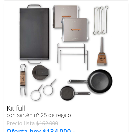
Kit full
con sartén n° 25 de regalo
Precio lista
$162.000
Oferta hoy
$134.000.-