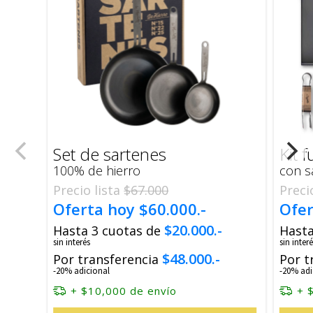
Set de sartenes
Kit fu
100% de hierro
con s
Precio lista
$67.000
Preci
Oferta hoy
$60.000.-
Ofe
$20.000.-
Hasta 3 cuotas de
Hasta
sin interés
sin interé
$48.000.-
Por transferencia
Por t
-20% adicional
-20% adi
+ $10,000 de envío
+ 