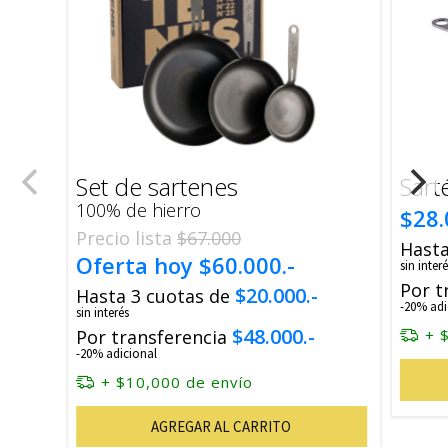
Set de sartenes
Sart
100% de hierro
$28.
Precio lista
$67.000
Hasta
Oferta hoy
$60.000.-
sin interé
Por t
$20.000.-
Hasta 3 cuotas de
-20% adi
sin interés
$48.000.-
Por transferencia
+ 
-20% adicional
+ $10,000 de envío
AGREGAR AL CARRITO