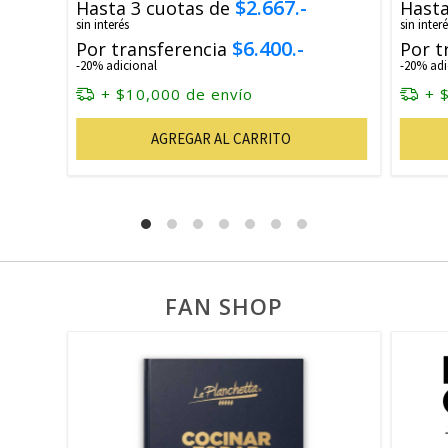
$2.667.-
Hasta 3 cuotas de
Hasta
sin interés
sin interé
$6.400.-
Por transferencia
Por t
-20% adicional
-20% adi
+ $10,000 de envío
+ 
AGREGAR AL CARRITO
FAN SHOP