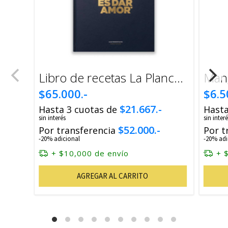
Libro de recetas La Planchetta
Man
$65.000.-
$6.5
$21.667.-
Hasta 3 cuotas de
Hasta
sin interés
sin interé
$52.000.-
Por transferencia
Por t
-20% adicional
-20% adi
+ $10,000 de envío
+ 
AGREGAR AL CARRITO