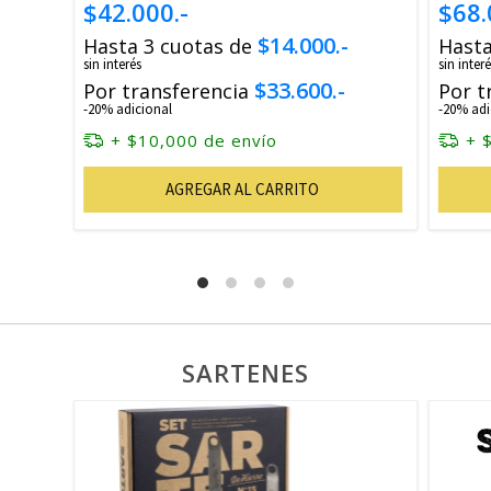
$42.000.-
$68.
$14.000.-
Hasta 3 cuotas de
Hasta
sin interés
sin interé
$33.600.-
Por transferencia
Por t
-20% adicional
-20% adi
+ $10,000 de envío
+ 
AGREGAR AL CARRITO
SARTENES