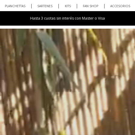
PLANCHETTAS
SARTENES
KITS
FAN SHOP
ACCESORIOS
20% de descuento abonando con transferencia bancaria