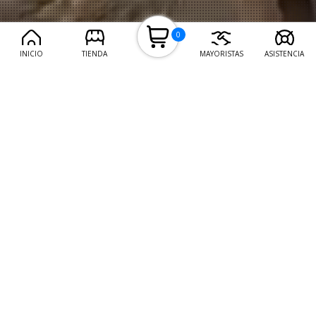
0
INICIO
TIENDA
MAYORISTAS
ASISTENCIA
LANZAMIENTOS
Set de sartenes
Kit 