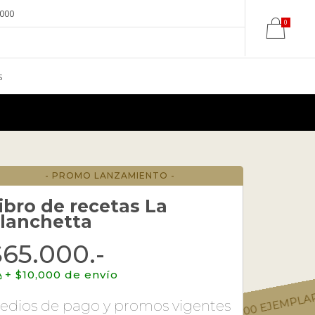
.000
0
×
S
- PROMO LANZAMIENTO -
ibro de recetas La
lanchetta
$65.000.-
EDI
+ $10,000 de envío
edios de pago y promos vigentes