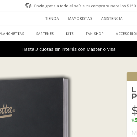
Envío gratis a todo el país si tu compra supera los $150
TIENDA
MAYORISTAS
ASISTENCIA
PLANCHETTAS
SARTENES
KITS
FAN SHOP
ACCESORIO
20% de descuento abonando con transferencia bancaria
L
P
M