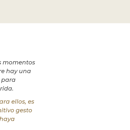
es momentos
re hay una
 para
rida.
ara ellos, es
itivo gesto
 haya