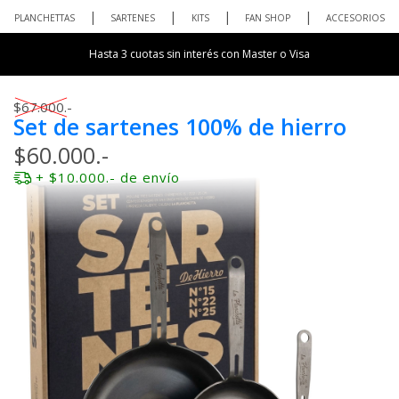
PLANCHETTAS
SARTENES
KITS
FAN SHOP
ACCESORIOS
Hasta 3 cuotas sin interés con Master o Visa
$67.000.-
Set de sartenes 100% de hierro
$60.000.-
+ $10.000.- de envío